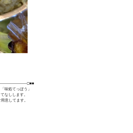
―――――――□■■
ら「味処てっぽう」
もてなしします。
ご用意してます。