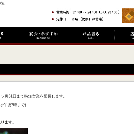
歓迎。
５月31日まで時短営業を延長します。
は午後7時まで)
承りま
す。