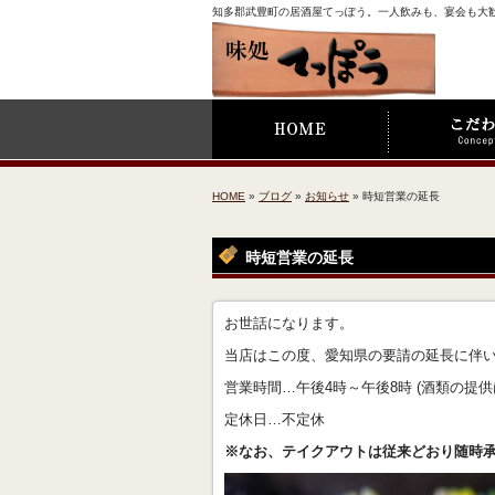
知多郡武豊町の居酒屋てっぽう。一人飲みも、宴会も大
HOME
»
ブログ
»
お知らせ
» 時短営業の延長
時短営業の延長
お世話になります。
当店はこの度、愛知県の要請の延長に伴い
営業時間…午後4時～午後8時 (酒類の提供
定休日…不定休
※なお、テイクアウトは従来どおり随時