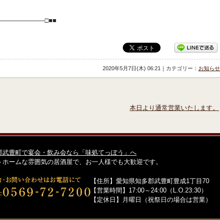
―――――――□■■
2020年5月7日(木) 06:21｜カテゴリー：
お知らせ
本日より通常営業いたします。
郡武豊町で宴会・飲み会なら「味処てっぽう」へ
トホームな雰囲気の居酒屋で、お一人様でも大歓迎です。
【住所】愛知県知多郡武豊町豊成1丁目70
【営業時間】17:00～24:00（L.O.23:30）
【定休日】月曜日（祝祭日の場合は営業）