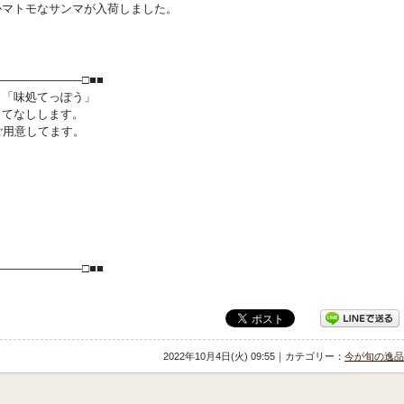
かマトモなサンマが入荷しました。
―――――――□■■
ら「味処てっぽう」
もてなしします。
ご用意してます。
―――――――□■■
2022年10月4日(火) 09:55｜カテゴリー：
今が旬の逸品