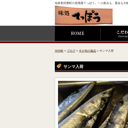
知多郡武豊町の居酒屋てっぽう。一人飲みも、宴会も大
HOME
»
ブログ
»
今が旬の逸品
» サンマ入荷
サンマ入荷