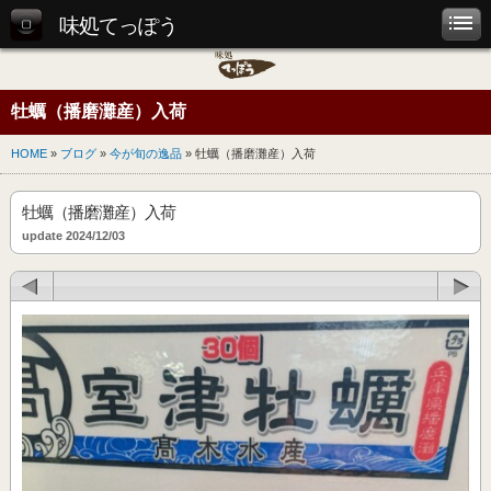
味処てっぽう
牡蠣（播磨灘産）入荷
HOME
»
ブログ
»
今が旬の逸品
» 牡蠣（播磨灘産）入荷
牡蠣（播磨灘産）入荷
update 2024/12/03