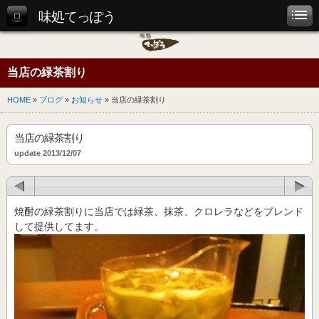
味処てっぽう
当店の緑茶割り
HOME
»
ブログ
»
お知らせ
» 当店の緑茶割り
当店の緑茶割り
update 2013/12/07
焼酎の緑茶割りに当店では緑茶、抹茶、クロレラなどをブレンド
して提供してます。