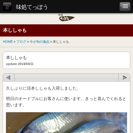
味処てっぽう
本ししゃも
HOME
»
ブログ
»
今が旬の逸品
» 本ししゃも
本ししゃも
update 2014/04/11
久しぶりに活本ししゃも入荷しました。
明日のオードブルにお客さんに使います。きっと喜んでくれると
思います。