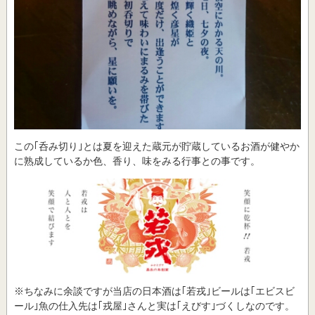
この｢呑み切り｣とは夏を迎えた蔵元が貯蔵しているお酒が健やか
に熟成しているか色、香り、味をみる行事との事です。
※ちなみに余談ですが当店の日本酒は｢若戎｣ビールは｢エビスビ
ール｣魚の仕入先は｢戎屋｣さんと実は｢えびす｣づくしなのです。