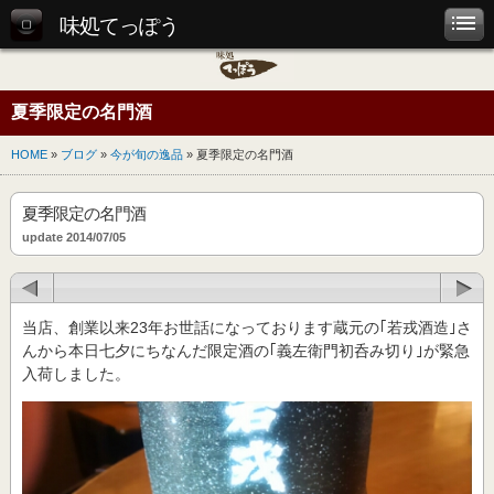
味処てっぽう
夏季限定の名門酒
HOME
»
ブログ
»
今が旬の逸品
» 夏季限定の名門酒
夏季限定の名門酒
update 2014/07/05
当店、創業以来23年お世話になっております蔵元の｢若戎酒造｣さ
んから本日七夕にちなんだ限定酒の｢義左衛門初呑み切り｣が緊急
入荷しました。