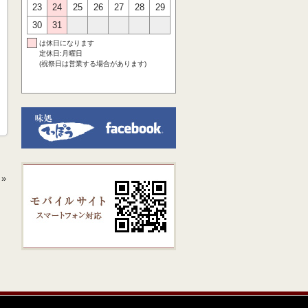
23
24
25
26
27
28
29
30
31
は休日になります
定休日:月曜日
(祝祭日は営業する場合があります)
»