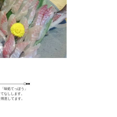
―――――――□■■
ら「味処てっぽう」
もてなしします。
ご用意してます。