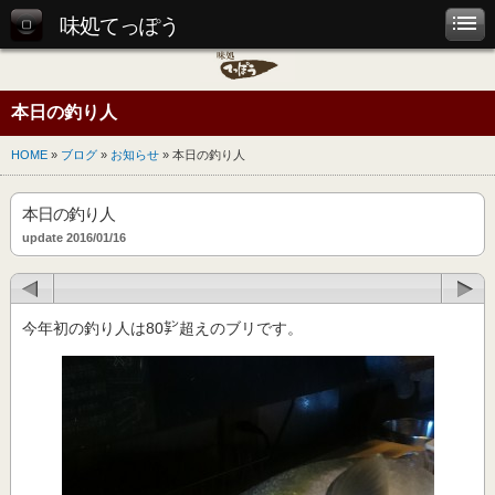
味処てっぽう
本日の釣り人
HOME
»
ブログ
»
お知らせ
» 本日の釣り人
本日の釣り人
update 2016/01/16
今年初の釣り人は80㌢超えのブリです。