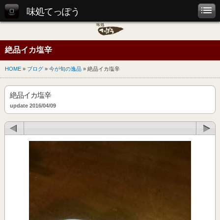
味処てっぽう
絶品イカ塩辛
HOME
»
ブログ
»
今が旬の逸品
» 絶品イカ塩辛
絶品イカ塩辛
update 2016/04/09