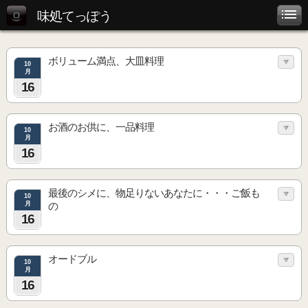
味処てっぽう
ボリューム満点、大皿料理
10
月
16
お酒のお供に、一品料理
10
月
16
最後のシメに、物足りないあなたに・・・ご飯も
10
月
の
16
オードブル
10
月
16