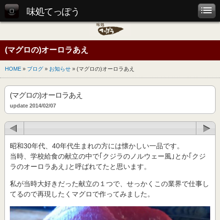
味処てっぽう
(マグロの)オーロラあえ
HOME
»
ブログ
»
お知らせ
» (マグロの)オーロラあえ
(マグロの)オーロラあえ
update 2014/02/07
昭和30年代、40年代生まれの方には懐かしい一品です。
当時、学校給食の献立の中で｢クジラのノルウェー風｣とか｢クジ
ラのオーロラあえ｣と呼ばれてたと思います。
私が当時大好きだった献立の１つで、せっかくこの業界で仕事し
てるので再現したくマグロで作ってみました。